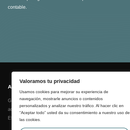
contable.
Valoramos tu privacidad
Acerca de nosotros
Usamos cookies para mejorar su experiencia de
navegación, mostrarle anuncios o contenidos
Gestoría especializada en contabilidad, fiscalidad y
personalizados y analizar nuestro tráfico. Al hacer clic en
administración laboral para empresas y autónomos.
“Aceptar todo” usted da su consentimiento a nuestro uso de
Eficiencia, confianza y compromiso en cada servicio.
las cookies.